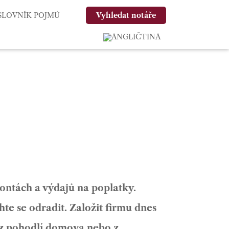
SLOVNÍK POJMŮ
Vyhledat notáře
ontách a výdajů na poplatky.
hte se odradit. Založit firmu dnes
 z pohodlí domova nebo z