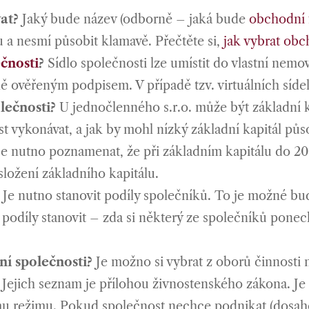
at?
Jaký bude název (odborně – jaká bude
obchodní 
 a nesmí působit klamavě. Přečtěte si,
jak vybrat obc
ečnosti
?
Sídlo společnosti lze umístit do vlastní nemov
ně ověřeným podpisem. V případě tzv. virtuálních síde
lečnosti?
U jednočlenného s.r.o. může být základní ka
t vykonávat, a jak by mohl nízký základní kapitál půs
je nutno poznamenat, že při základním kapitálu do 2
složení základního kapitálu.
Je nutno stanovit podíly společníků. To je možné b
 podíly stanovit – zda si některý ze společníků ponec
í společnosti?
Je možno si vybrat z oborů činnosti n
 Jejich seznam je přílohou živnostenského zákona. Je
ímu režimu. Pokud společnost nechce podnikat (dosa