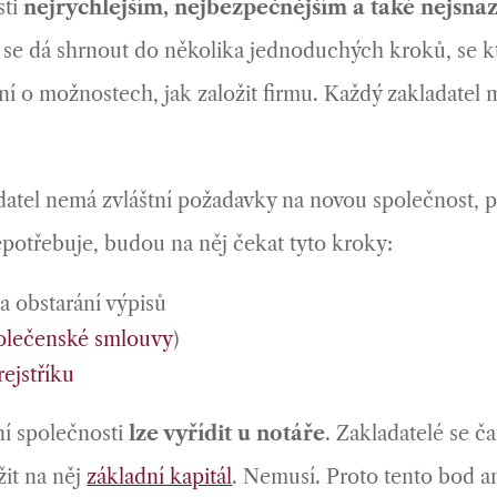
sti
nejrychlejším, nejbezpečnějším a také nejsn
s se dá shrnout do několika jednoduchých kroků, se 
í o možnostech, jak založit firmu. Každý zakladatel m
datel nemá zvláštní požadavky na novou společnost, 
potřebuje, budou na něj čekat tyto kroky:
a obstarání výpisů
olečenské smlouvy
)
ejstříku
í společnosti
lze vyřídit u notáře
. Zakladatelé se ča
žit na něj
základní kapitál
. Nemusí. Proto tento bod an