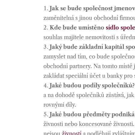
Jak se bude společnost jmenov
zaměnitelná s jinou obchodní firmou
Kde bude umístěno
sídlo spol
souhlas majitele nemovitosti s úřed
Jaký bude základní kapitál spo
zamyslet nad tím, co bude společnos
obchodní partnery. Na tomto místě 
zakládat speciální účet u banky pro 
Jaké budou podíly společníků?
a na dohodě společníků zůstává, jak
rovnými díly.
Jaké budou předměty podnikán
živnosti nebo koncesované živnosti.
nejsou
živností
a podléhají zvláštn