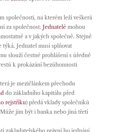
m společnosti, na kterém leží veškerá
ání za společnost.
Jednatelé
mohou
amostatně a v jakých společně. Stejně
 týká. Jednatel musí splňovat
mu slouží čestné prohlášení s úředně
trestů k prokázání bezúhonnosti
která je mezičlánkem přechodu
ad
do základního kapitálu před
 rejstříku
) předá vklady společníků
Může jím být i banka nebo jiná třetí
í zakladatelského právní ho jednání