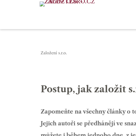
Založení s.r.o.
Postup, jak založit 
Zapomeňte na všechny články o to
Jejich autoři se předhánějí ve sna
můžete i během jednoho dne, z j