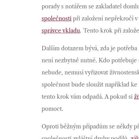
porady s notářem se zakladatel doml
společnosti
při založení nepřekročí v
správce vkladu
. Tento krok při založ
Dalším dotazem bývá, zda je potřeba p
není nezbytně nutné. Kdo potřebuje s
nebude, nemusí vyřizovat živnostensk
společnost bude sloužit například ke 
tento krok vám odpadá. A pokud si
ž
pomoct.
Oproti běžným případům se někdy při z
společnosti zvláštní druhy podílů,
zák