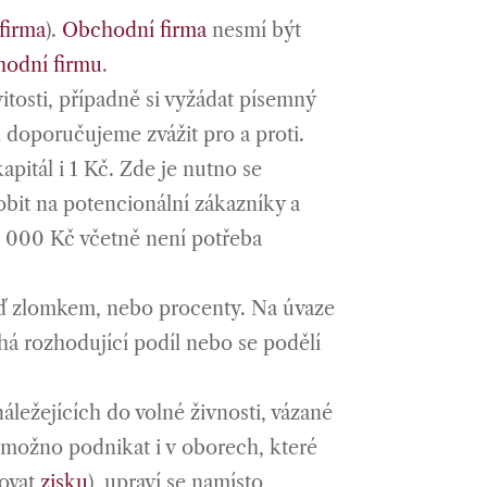
firma
).
Obchodní firma
nesmí být
hodní firmu
.
itosti, případně si vyžádat písemný
l doporučujeme zvážit pro a proti.
pitál i 1 Kč. Zde je nutno se
obit na potencionální zákazníky a
0 000 Kč včetně není potřeba
uď zlomkem, nebo procenty. Na úvaze
há rozhodující podíl nebo se podělí
áležejících do volné živnosti, vázané
 možno podnikat i v oborech, které
hovat
zisku
), upraví se namísto