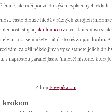
ě činné, ale ručí pouze do výše nesplacených vkladů.
ečnost, často dlouze hledá v různých zdrojích informa
polečnosti stojí a
jak dlouho trvá
. Ve skutečnosti si al
telem s.r.o. se můžete stát často
už za pár hodin
. 
před vámi založil někdo jiný a vy se stanete jejich d
, s naprostou garancí jasné (nulové) historie, která 
Zdroj:
Freepik.com
za krokem