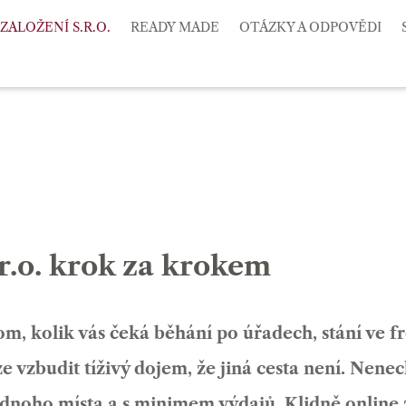
ZALOŽENÍ S.R.O.
READY MADE
OTÁZKY A ODPOVĚDI
s.r.o. krok za krokem
m, kolik vás čeká běhání po úřadech, stání ve fr
ze vzbudit tíživý dojem, že jiná cesta není. Nenec
ednoho místa a s minimem výdajů. Klidně online