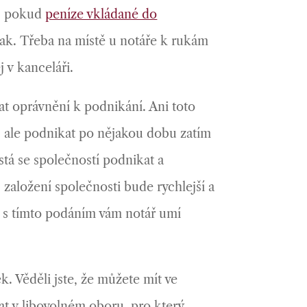
o, pokud
peníze vkládané do
inak. Třeba na místě u notáře k rukám
 v kanceláři.
rat oprávnění k podnikání. Ani toto
, ale podnikat po nějakou dobu zatím
tá se společností podnikat a
 založení společnosti bude rychlejší a
, i s tímto podáním vám notář umí
. Věděli jste, že můžete mít ve
t v libovolném oboru, pro který