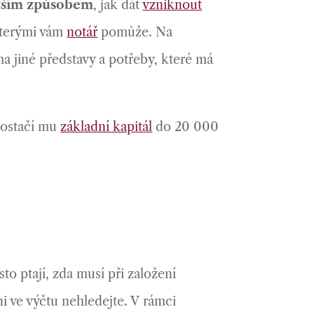
azším způsobem
, jak dát
vzniknout
kterými vám
notář
pomůže. Na
a jiné představy a potřeby, které má
postačí mu
základní kapitál
do 20 000
sto ptají, zda musí při založení
i ve výčtu nehledejte. V rámci