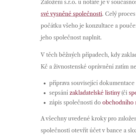
Založení s.r.o. u notáře je v současno
své vysněné společnosti
. Celý proce
počátku všeho je konzultace a poučen
jeho společnost naplnit.
V těch běžných případech, kdy zakla
Kč a živnostenské oprávnění zatím ne
příprava související dokumentace 
sepsání
zakladatelské listiny
(či
sp
zápis společnosti do
obchodního r
A všechny uvedené kroky pro založen
společnosti otevřít účet v bance a slo