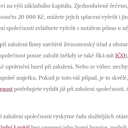
uví na výši základního kapitálu. Zjednodušeně řečen
 součtu 20 000 Kč, můžete jejich splacení vyřešit i j
ení společnosti zvládnete vyřešit s notářem přímo u něj
ři založení firmy navštívit živnostenský úřad a obsta
polečnost pouze založit (někdy se také říká mít
IČO
)
é oprávnění hned při založení. Nebo se vůbec nechys
správě majetku. Pokud je toto váš případ, je to skvělé,
ivnost
potřebujete vyřídit již při založení společnosti
aložení společnosti vyskytne řada složitějších otázek
ladní kapitál
bez omezení jeho horní hranice, podnika