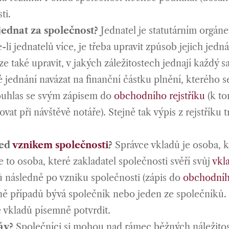
ti.
jednat za společnost?
Jednatel je statutárním orgáne
li jednatelů více, je třeba upravit způsob jejich jedn
e také upravit, v jakých záležitostech jednají každý s
 jednání navázat na finanční částku plnění, kterého se
ouhlas se svým zápisem do
obchodního rejstříku
(k to
t při návštěvě notáře). Stejně tak výpis z rejstříku 
řed
vznikem společnosti
?
Správce vkladů je osoba, 
e to osoba, které zakladatel společnosti svěří svůj
vkl
ů následně po vzniku společnosti (zápis do
obchodního
ině případů bývá společník nebo jeden ze společníků. 
 vkladů písemně potvrdit.
áv?
Společníci si mohou nad rámec běžných náležitost