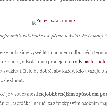
 nejlevnější založení s.r.o. přímo u Notářské komory 
še se pokusíme vysvětlit s minimem odborných termínů,
ům z oboru, advokátům i prodejcům
ready made spole
 a využívají. Bylo by dobré, aby každý, kdo uvažuje o z
 rozhodnout.
.) je v současnosti
nejoblíbenějším způsobem pod
čníci „eseróčka“ neručí za závazky svým osobním ma