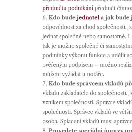
předmětu podnikání
předmět činnos
Kdo bude
jednatel
a jak bude 
odpovědnost za chod společnosti. Je-
jednat společně nebo samostatně. Lz
tak je možno společné či samostatné
podmínky výkonu funkce a udělit s
ověřeným podpisem – možno realizova
můžete vyžádat u notáře.
Kdo bude správcem vkladů p
vkladu zakladatele do společnosti. J
vznikem společnosti. Správce vklad
společnosti. Správce vkladů ve větš
osoba. Splacení vkladů musí správce
Provedete speciální úpravy pr