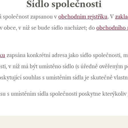
Sídlo společnosti
má společnost zapsanou v
obchodním rejstříku
. V
zakla
ev obce, v níž se bude sídlo nacházet; do
obchodního r
íku
zapsána konkrétní adresa jako sídlo společnosti, 
ti, v níž má být umístěno sídlo (s úředně ověřeným po
skytující souhlas s umístěním sídla je skutečně vlast
asu s umístěním sídla společnosti poskytne kterýkoliv