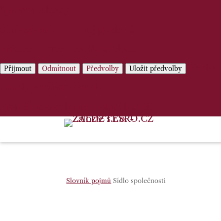
Spravovat služby
Správa {vendor_count} prodejců
Přečtěte si více o těchto účelech
Předvo
Přijmout
Odmítnout
Předvolby
Uložit předvolby
Zásady používání cookies
Prohlášení o ochraně osobních údajů
Slovník pojmů
Sídlo společnosti