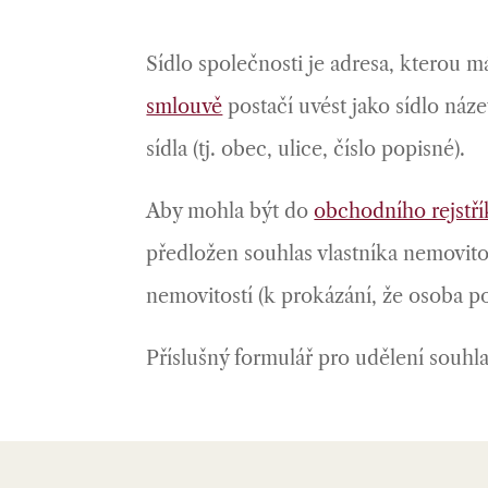
Sídlo společnosti je adresa, kterou 
smlouvě
postačí uvést jako sídlo náz
sídla (tj. obec, ulice, číslo popisné).
Aby mohla být do
obchodního rejstř
předložen souhlas vlastníka nemovitos
nemovitostí (k prokázání, že osoba po
Příslušný formulář pro udělení souhl