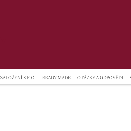
lby
ZALOŽENÍ S.R.O.
READY MADE
OTÁZKY A ODPOVĚDI