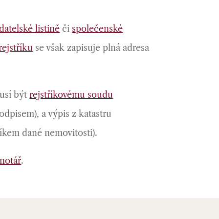
datelské listině
či
společenské
ejstříku
se však zapisuje plná adresa
musí být
rejstříkovému soudu
dpisem), a výpis z katastru
níkem dané nemovitosti).
notář
.