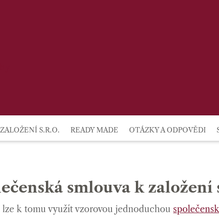
lby
ZALOŽENÍ S.R.O.
READY MADE
OTÁZKY A ODPOVĚDI
ečenská smlouva k založení s
ů, lze k tomu využít vzorovou jednoduchou
společens