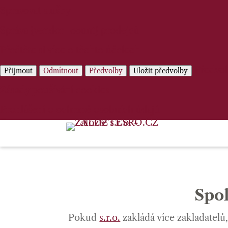
Spravovat služby
Správa {vendor_count} prodejců
Přečtěte si více o těchto účelech
Předvo
Přijmout
Odmítnout
Předvolby
Uložit předvolby
Zásady používání cookies
Prohlášení o ochraně osobních údajů
Spol
Pokud
s.r.o.
zakládá více zakladatel