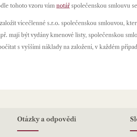
odle tohoto vzoru vám
notář
společenskou smlouvu ses
aložit vícečlenné s.r.o. společenskou smlouvou, kte
př. mají být vydány kmenové listy, společenskou sm
počítat s vyššími náklady na založení, v každém případ
Otázky a odpovědi
S