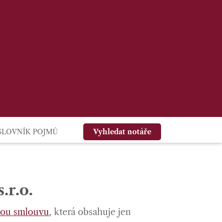
SLOVNÍK POJMŮ
Vyhledat notáře
.r.o.
kou smlouvu
, která obsahuje jen