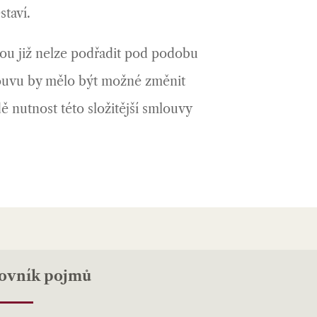
taví.
rou již nelze podřadit pod podobu
louvu by mělo být možné změnit
ě nutnost této složitější smlouvy
lovník pojmů