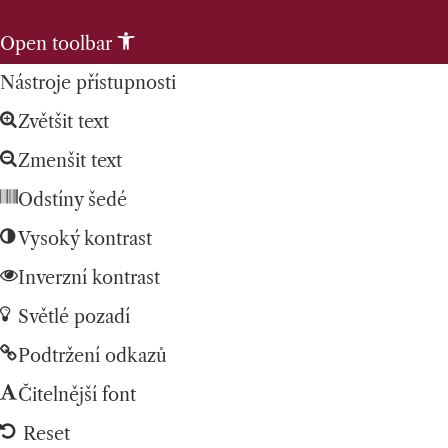
Skip to content
Open toolbar
Nástroje přístupnosti
Zvětšit text
Zmenšit text
Odstíny šedé
Vysoký kontrast
Inverzní kontrast
Světlé pozadí
Podtržení odkazů
Čitelnější font
Reset