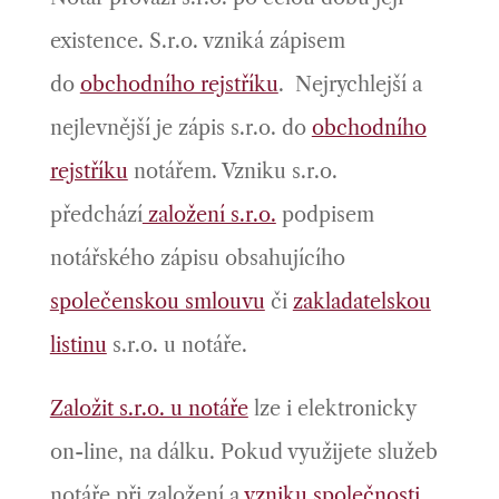
existence. S.r.o. vzniká zápisem
do
obchodního rejstříku
. Nejrychlejší a
nejlevnější je zápis s.r.o. do
obchodního
rejstříku
notářem. Vzniku s.r.o.
předchází
založení s.r.o.
podpisem
notářského zápisu obsahujícího
společenskou smlouvu
či
zakladatelskou
listinu
s.r.o. u notáře.
Založit s.r.o. u notáře
lze i elektronicky
on-line, na dálku. Pokud využijete služeb
notáře při založení a
vzniku společnosti
,