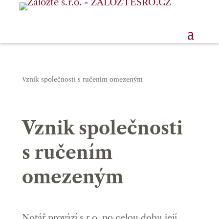
Vznik společnosti s ručením omezeným
Vznik společnosti
s ručením
omezeným
Notář provází s.r.o. po celou dobu její