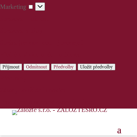
Marketing
Marketing
Spravovat možnosti
Spravovat služby
Správa {vendor_count} prodejců
Přečtěte si více o těchto účelech
Přijmout
Odmítnout
Předvolby
Uložit předvolby
Předvolby
Zásady používání cookies
Prohlášení o ochraně osobních údajů