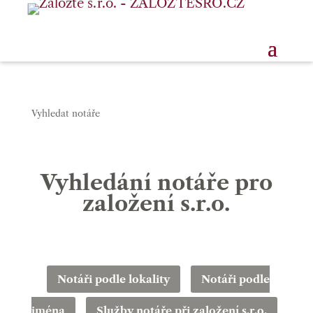
Vyhledat notáře
Vyhledání notáře pro
založení s.r.o.
Notáři podle lokality
Notáři podle
jména
Služby notáře při založení s.r.o.