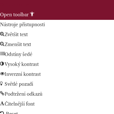
Skip to content
Open toolbar
Nástroje přístupnosti
Zvětšit text
Zmenšit text
Odstíny šedé
Vysoký kontrast
Inverzní kontrast
Světlé pozadí
Podtržení odkazů
Čitelnější font