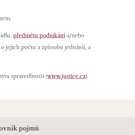
azem.
sídlu,
předmětu podnikání
a/nebo
o jejich počtu a způsobu jednání), a
tva spravedlnosti (
www.justice.cz
).
lovník pojmů