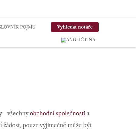
SLOVNÍK POJMŮ
Vyhledat notáře
oby –všechny
obchodní společnosti
a
ní žádost, pouze výjimečně může být