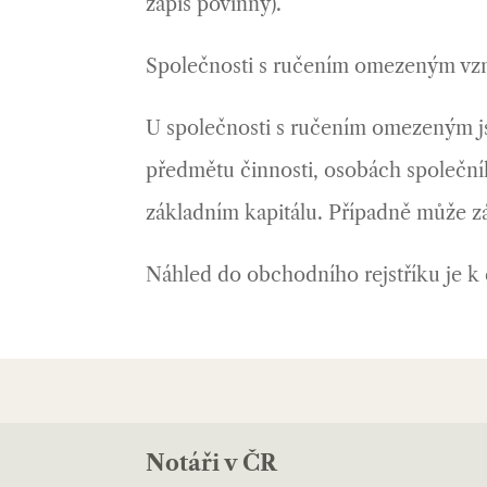
zápis povinný).
Společnosti s ručením omezeným vzni
U společnosti s ručením omezeným js
předmětu činnosti, osobách společník
základním kapitálu. Případně může záp
Náhled do obchodního rejstříku je k 
Notáři v ČR