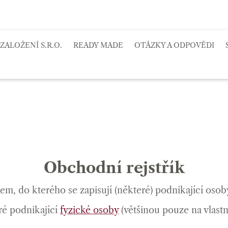
ZALOŽENÍ S.R.O.
READY MADE
OTÁZKY A ODPOVĚDI
Obchodní rejstřík
íkem, do kterého se zapisují (některé) podnikající os
ré podnikající
fyzické osoby
(většinou pouze na vlast