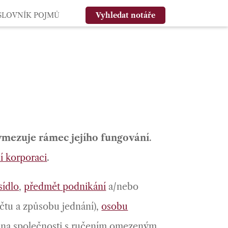
SLOVNÍK POJMŮ
Vyhledat notáře
ymezuje rámec jejího fungování
.
 korporaci
.
sídlo
,
předmět podnikání
a/nebo
očtu a způsobu jednání),
osobu
istina společnosti s ručením omezeným