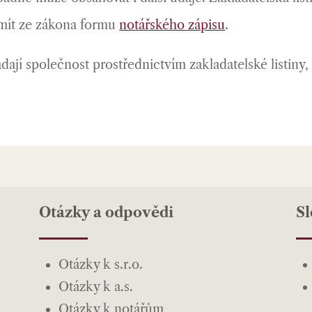
í mít ze zákona formu
notářského zápisu
.
ádají společnost prostřednictvím zakladatelské listiny
Otázky a odpovědi
S
Otázky k s.r.o.
Otázky k a.s.
Otázky k notářům