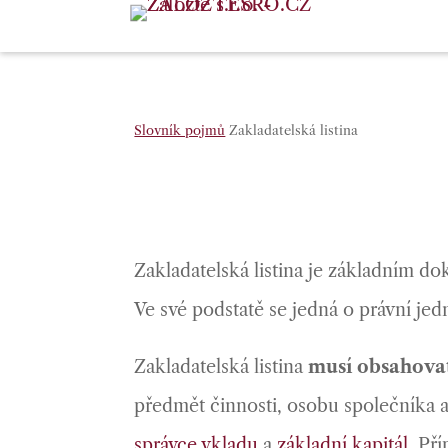
Slovník pojmů
Zakladatelská listina
Zakladatelská listina je základním 
Ve své podstatě se jedná o právní je
Zakladatelská listina
musí obsahovat
předmět činnosti, osobu společníka 
správce vkladu
a
základní kapitál
. Př