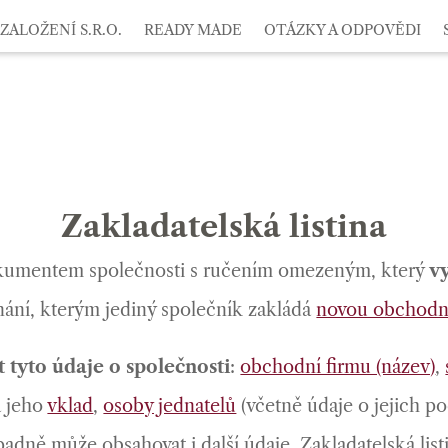
ZALOŽENÍ S.R.O.
READY MADE
OTÁZKY A ODPOVĚDI
Zakladatelská listina
dokumentem společnosti s ručením omezeným, který
v
dnání, kterým jediný společník zakládá
novou obchodní
 tyto údaje o společnosti
:
obchodní firmu (název)
,
a jeho
vklad
,
osoby jednatelů
(včetně údaje o jejich p
ípadně může obsahovat i další údaje. Zakladatelská l