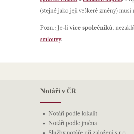
(stejně jako její veškeré změny) mus
Pozn.: Je-li
více společníků
, nezakl
smlouvy
.
Notáři v ČR
Notáři podle lokalit
Notáři podle jména
Služby notáře při založení s.r.o.