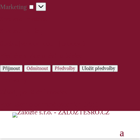
Marketing
Marketing
Spravovat možnosti
Spravovat služby
Správa {vendor_count} prodejců
Přečtěte si více o těchto účelech
Přijmout
Odmítnout
Předvolby
Uložit předvolby
Předvolby
Zásady používání cookies
Prohlášení o ochraně osobních údajů