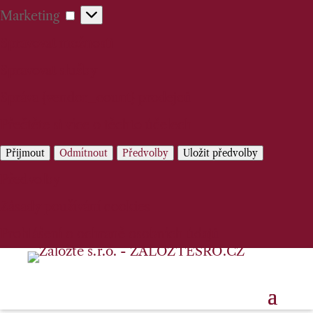
Marketing
Marketing
Spravovat možnosti
Spravovat služby
Správa {vendor_count} prodejců
Přečtěte si více o těchto účelech
Přijmout
Odmítnout
Předvolby
Uložit předvolby
Předvolby
Zásady používání cookies
Prohlášení o ochraně osobních údajů