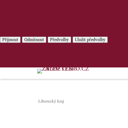
Spravovat služby
Správa {vendor_count} prodejců
Přečtěte si více o těchto účelech
Předvo
Přijmout
Odmítnout
Předvolby
Uložit předvolby
Zásady používání cookies
Prohlášení o ochraně osobních údajů
Liberecký kraj