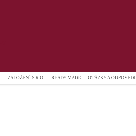
lby
ZALOŽENÍ S.R.O.
READY MADE
OTÁZKY A ODPOVĚDI