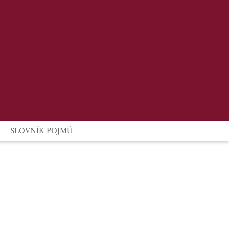
SLOVNÍK POJMŮ
VYHLEDAT NOTÁŘE