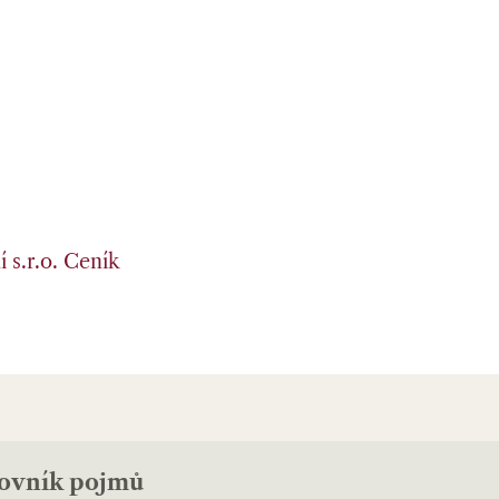
 s.r.o.
Ceník
lovník pojmů