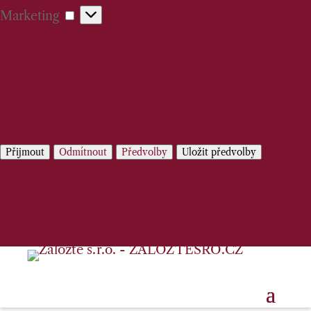
Marketing
Marketing
Spravovat možnosti
Spravovat služby
Správa {vendor_count} prodejců
Přečtěte si více o těchto účelech
Přijmout
Odmítnout
Předvolby
Uložit předvolby
Předvolby
Zásady používání cookies
Prohlášení o ochraně osobních údajů