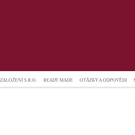
lby
ZALOŽENÍ S.R.O.
READY MADE
OTÁZKY A ODPOVĚDI