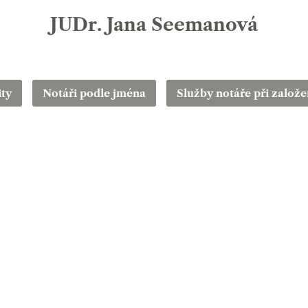
JUDr. Jana Seemanová
ity
Notáři podle jména
Služby notáře při založen