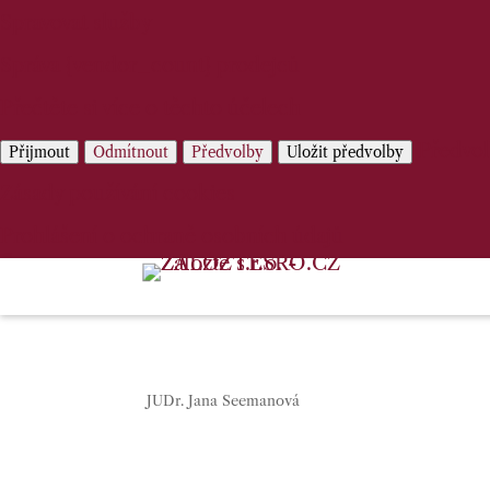
Spravovat služby
Správa {vendor_count} prodejců
Přečtěte si více o těchto účelech
Předvo
Přijmout
Odmítnout
Předvolby
Uložit předvolby
Zásady používání cookies
Prohlášení o ochraně osobních údajů
JUDr. Jana Seemanová