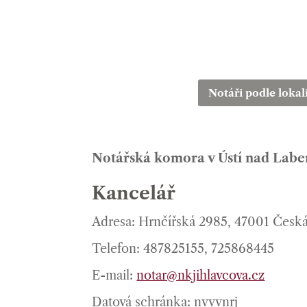
Notáři podle lokal
Notářská komora v Ústí nad Lab
Kancelář
Adresa: Hrnčířská 2985, 47001 Česká
Telefon: 487825155, 725868445
E-mail:
notar@nkjihlavcova.cz
Datová schránka: nvvvnrj