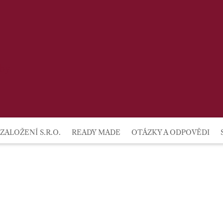
lby
ZALOŽENÍ S.R.O.
READY MADE
OTÁZKY A ODPOVĚDI