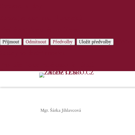
Spravovat služby
Správa {vendor_count} prodejců
Přečtěte si více o těchto účelech
Předvo
Přijmout
Odmítnout
Předvolby
Uložit předvolby
Zásady používání cookies
Prohlášení o ochraně osobních údajů
Mgr. Šárka Jihlavcová