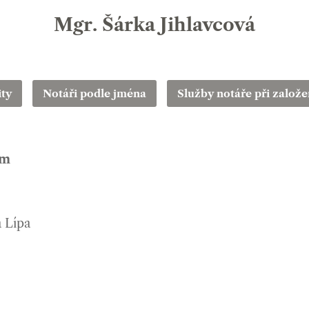
Mgr. Šárka Jihlavcová
ity
Notáři podle jména
Služby notáře při založen
em
 Lípa