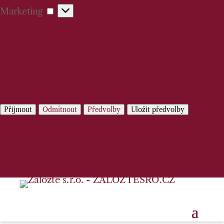
Marketing
Marketing
Spravovat možnosti
Spravovat služby
Správa {vendor_count} prodejců
Přečtěte si více o těchto účelech
Přijmout
Odmítnout
Předvolby
Uložit předvolby
Předvolby
Zásady používání cookies
Prohlášení o ochraně osobních údajů