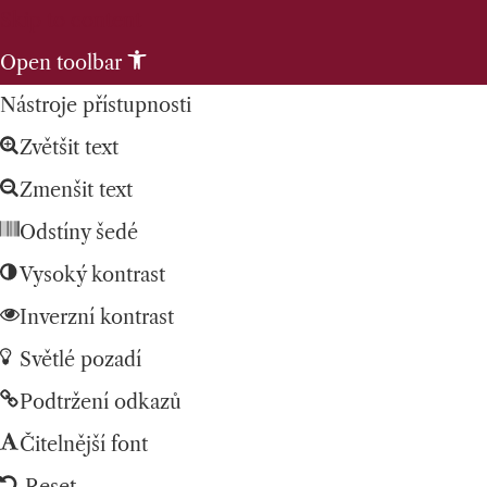
Skip to content
Open toolbar
Nástroje přístupnosti
Zvětšit text
Zmenšit text
Odstíny šedé
Vysoký kontrast
Inverzní kontrast
Světlé pozadí
Podtržení odkazů
Čitelnější font