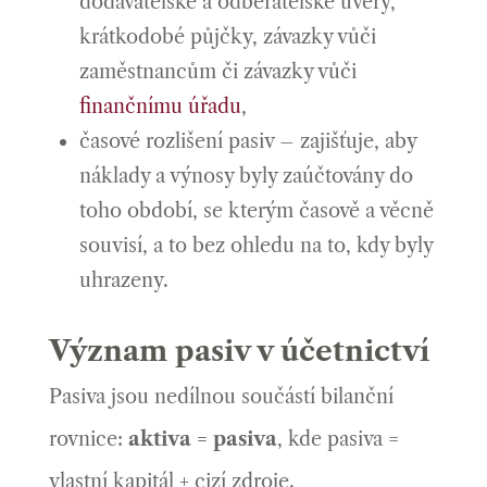
dodavatelské a odběratelské úvěry,
krátkodobé půjčky, závazky vůči
zaměstnancům či závazky vůči
finančnímu úřadu
,
časové rozlišení pasiv – zajišťuje, aby
náklady a výnosy byly zaúčtovány do
toho období, se kterým časově a věcně
souvisí, a to bez ohledu na to, kdy byly
uhrazeny.
Význam pasiv v účetnictví
Pasiva jsou nedílnou součástí bilanční
rovnice:
aktiva = pasiva
, kde pasiva =
vlastní kapitál + cizí zdroje.