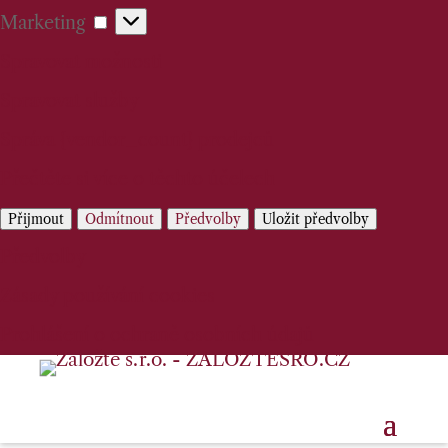
Marketing
Marketing
Spravovat možnosti
Spravovat služby
Správa {vendor_count} prodejců
Přečtěte si více o těchto účelech
Přijmout
Odmítnout
Předvolby
Uložit předvolby
Předvolby
Zásady používání cookies
Prohlášení o ochraně osobních údajů