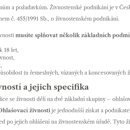
mům a požadavkům. Živnostenské podnikání je v Česk
em č. 455/1991 Sb., o živnostenském podnikání.
ivnosti
musíte splňovat několik základních podm
 18 let,
vnost,
,
sobilost (u řemeslných, vázaných a koncesovaných ži
ností a jejich specifika
ice se živnosti dělí na dvě základní skupiny – ohlašov
Ohlašovací živnosti
je jednodušší získat a podnikate
ed po jejich ohlášení na živnostenském úřadě. Tyto ži