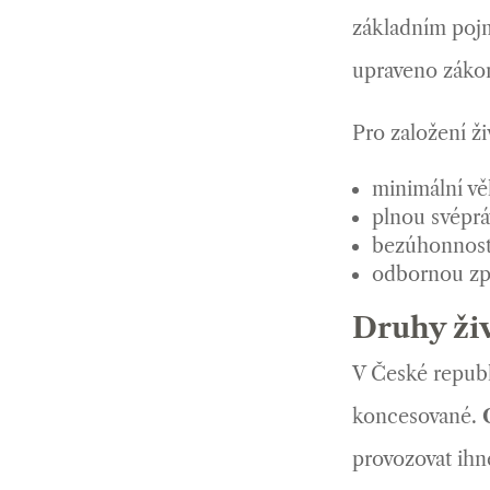
základním poj
upraveno zákon
Pro založení ž
minimální věk
plnou svéprá
bezúhonnost
odbornou způ
Druhy živ
V České republ
koncesované.
provozovat ihn