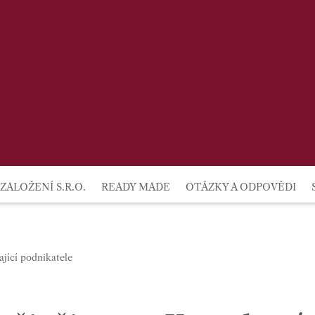
lby
ZALOŽENÍ S.R.O.
READY MADE
OTÁZKY A ODPOVĚDI
ající podnikatele