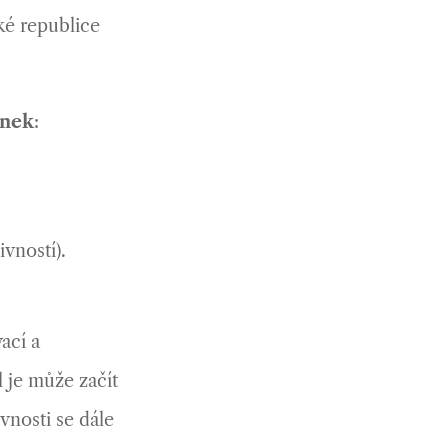
é republice
ínek
:
vností).
ací a
l je může začít
vnosti se dále