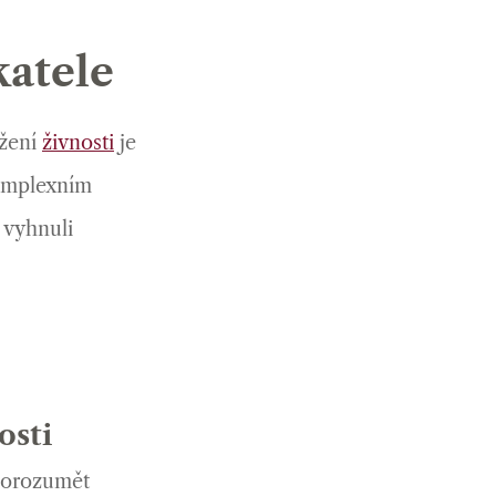
katele
ožení
živnosti
je
komplexním
 vyhnuli
osti
 porozumět