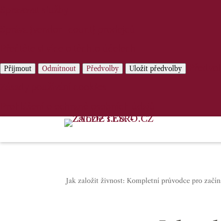
Spravovat služby
Správa {vendor_count} prodejců
Přečtěte si více o těchto účelech
Předvo
Přijmout
Odmítnout
Předvolby
Uložit předvolby
Zásady používání cookies
Prohlášení o ochraně osobních údajů
Jak založit živnost: Kompletní průvodce pro začín