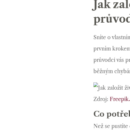
Jak za
průvod
Sníte o vlastní
prvním krokem 
průvodci vás 
běžným chybám 
Zdroj:
Freepik
Co potře
Než se pustíte