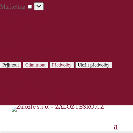
Marketing
Marketing
Spravovat možnosti
Spravovat služby
Správa {vendor_count} prodejců
Přečtěte si více o těchto účelech
Přijmout
Odmítnout
Předvolby
Uložit předvolby
Předvolby
Zásady používání cookies
Prohlášení o ochraně osobních údajů