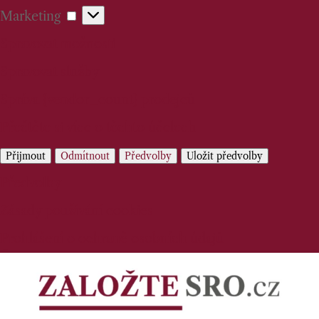
Marketing
Marketing
Spravovat možnosti
Spravovat služby
Správa {vendor_count} prodejců
Přečtěte si více o těchto účelech
Přijmout
Odmítnout
Předvolby
Uložit předvolby
Předvolby
Zásady používání cookies
Prohlášení o ochraně osobních údajů