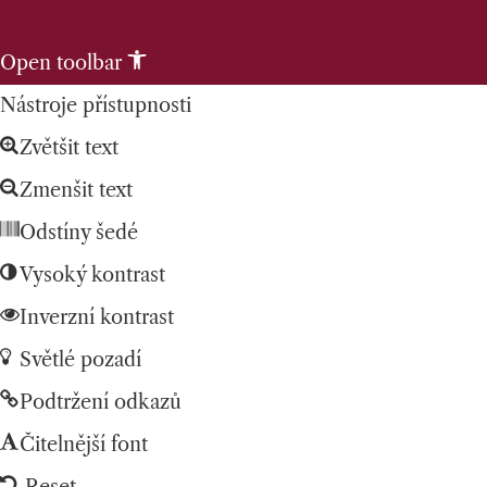
Skip to content
Open toolbar
Nástroje přístupnosti
Zvětšit text
Zmenšit text
Odstíny šedé
Vysoký kontrast
Inverzní kontrast
Světlé pozadí
Podtržení odkazů
Čitelnější font