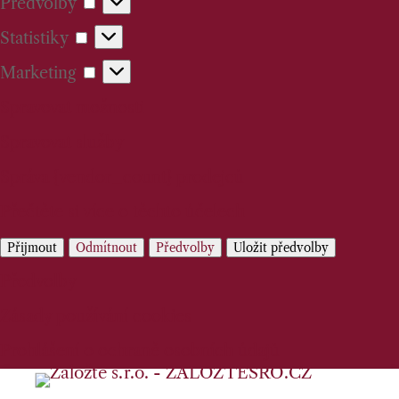
Předvolby
Předvolby
Statistiky
Statistiky
Marketing
Marketing
Spravovat možnosti
Spravovat služby
Správa {vendor_count} prodejců
Přečtěte si více o těchto účelech
Přijmout
Odmítnout
Předvolby
Uložit předvolby
Předvolby
Zásady používání cookies
Prohlášení o ochraně osobních údajů