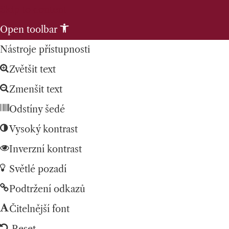
Skip to content
Open toolbar
Nástroje přístupnosti
Zvětšit text
Zmenšit text
Odstíny šedé
Vysoký kontrast
Inverzní kontrast
Světlé pozadí
Podtržení odkazů
Čitelnější font