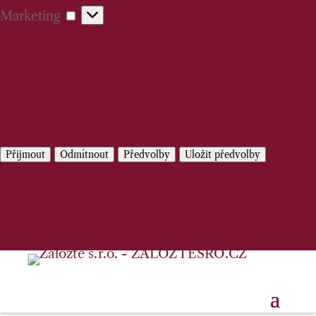
Marketing
Marketing
Spravovat možnosti
Spravovat služby
Správa {vendor_count} prodejců
Přečtěte si více o těchto účelech
Přijmout
Odmítnout
Předvolby
Uložit předvolby
Předvolby
Zásady používání cookies
Prohlášení o ochraně osobních údajů