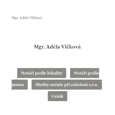
Mgr. Adéla Vlčková
Mgr. Adéla Vlčková
Notáři podle lokality
Notáři podle
jména
Služby notáře při založení s.r.o.
Ceník