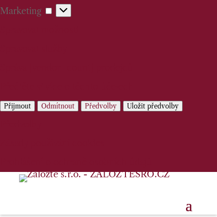
Marketing
Marketing
Spravovat možnosti
Spravovat služby
Správa {vendor_count} prodejců
Přečtěte si více o těchto účelech
Přijmout
Odmítnout
Předvolby
Uložit předvolby
Předvolby
Zásady používání cookies
Prohlášení o ochraně osobních údajů