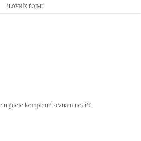
SLOVNÍK POJMŮ
VYHLEDAT NOTÁŘE
de najdete kompletní seznam notářů,