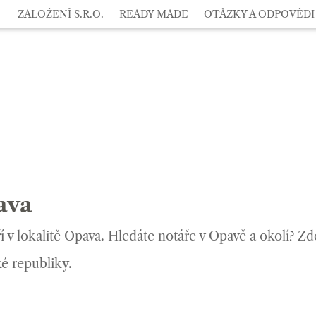
ZALOŽENÍ S.R.O.
READY MADE
OTÁZKY A ODPOVĚDI
ava
 v lokalitě Opava. Hledáte notáře v Opavě a okolí? Z
é republiky.