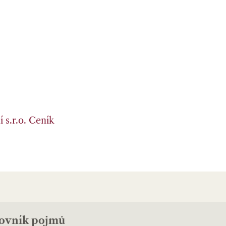
 s.r.o.
Ceník
lovník pojmů