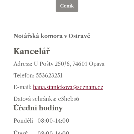
Ceník
Notářská komora v Ostravě
Kancelář
Adresa: U Pošty 250/6, 74601 Opava
Telefon: 553623251
E-mail:
hana.stanickova@seznam.cz
Datová schránka: e3hcbs6
Úřední hodiny
Pondělí
08:00-14:00
Úterý
08:00-14:00