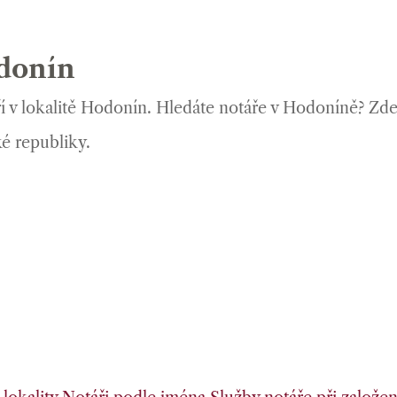
odonín
í v lokalitě Hodonín. Hledáte notáře v Hodoníně? Zd
é republiky.