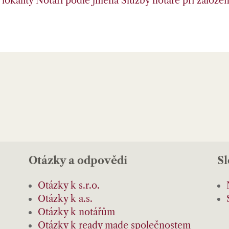
lokality
Notáři podle jména
Služby notáře při založení
Otázky a odpovědi
S
Otázky k s.r.o.
Otázky k a.s.
Otázky k notářům
Otázky k ready made společnostem