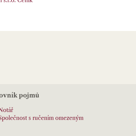
 s.r.o.
Ceník
lovník pojmů
Notář
Společnost s ručením omezeným