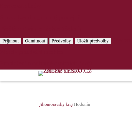
Spravovat služby
Správa {vendor_count} prodejců
Přečtěte si více o těchto účelech
Předvo
Přijmout
Odmítnout
Předvolby
Uložit předvolby
Zásady používání cookies
Prohlášení o ochraně osobních údajů
Jihomoravský kraj
Hodonín