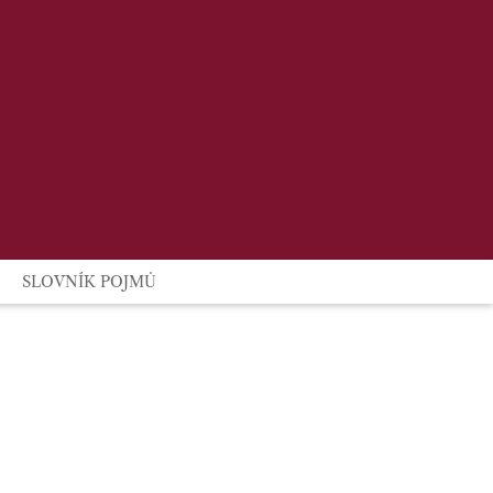
SLOVNÍK POJMŮ
VYHLEDAT NOTÁŘE