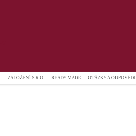
lby
ZALOŽENÍ S.R.O.
READY MADE
OTÁZKY A ODPOVĚDI