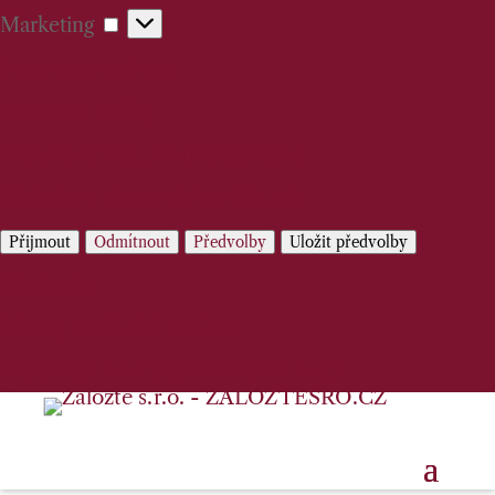
Marketing
Marketing
Spravovat možnosti
Spravovat služby
Správa {vendor_count} prodejců
Přečtěte si více o těchto účelech
Přijmout
Odmítnout
Předvolby
Uložit předvolby
Předvolby
Zásady používání cookies
Prohlášení o ochraně osobních údajů