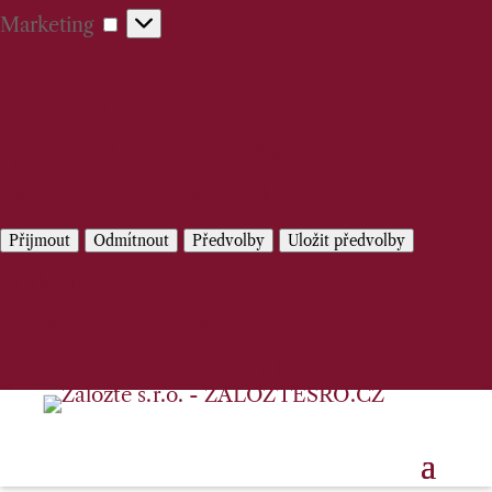
Marketing
Marketing
Spravovat možnosti
Spravovat služby
Správa {vendor_count} prodejců
Přečtěte si více o těchto účelech
Přijmout
Odmítnout
Předvolby
Uložit předvolby
Předvolby
Zásady používání cookies
Prohlášení o ochraně osobních údajů