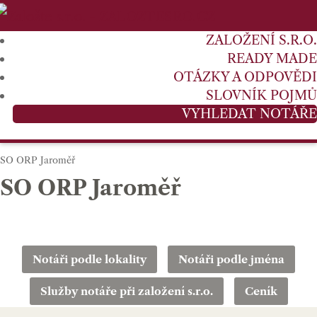
ZALOŽENÍ S.R.O.
READY MADE
OTÁZKY A ODPOVĚDI
SLOVNÍK POJMŮ
VYHLEDAT NOTÁŘE
SO ORP Jaroměř
SO ORP Jaroměř
Notáři podle lokality
Notáři podle jména
Služby notáře při založení s.r.o.
Ceník