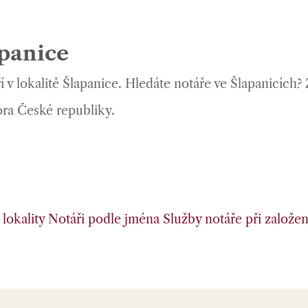
apanice
 v lokalitě Šlapanice. Hledáte notáře ve Šlapanicích
ora České republiky.
lokality
Notáři podle jména
Služby notáře při založení