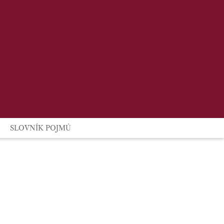
SLOVNÍK POJMŮ
VYHLEDAT NOTÁŘE