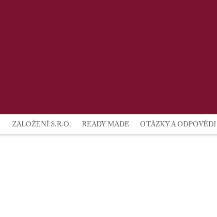
lby
ZALOŽENÍ S.R.O.
READY MADE
OTÁZKY A ODPOVĚDI