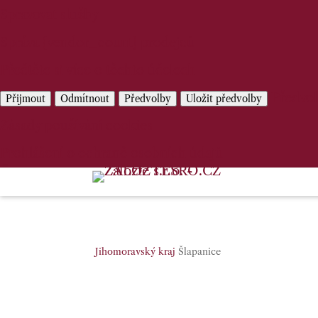
Spravovat služby
Správa {vendor_count} prodejců
Přečtěte si více o těchto účelech
Předvo
Přijmout
Odmítnout
Předvolby
Uložit předvolby
Zásady používání cookies
Prohlášení o ochraně osobních údajů
Jihomoravský kraj
Šlapanice