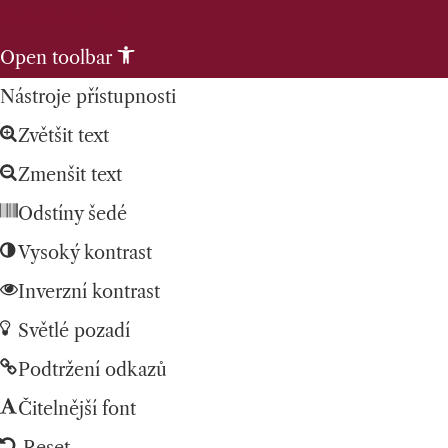
Skip to content
Open toolbar
Nástroje přístupnosti
Zvětšit text
Zmenšit text
Odstíny šedé
Vysoký kontrast
Inverzní kontrast
Světlé pozadí
Podtržení odkazů
Čitelnější font