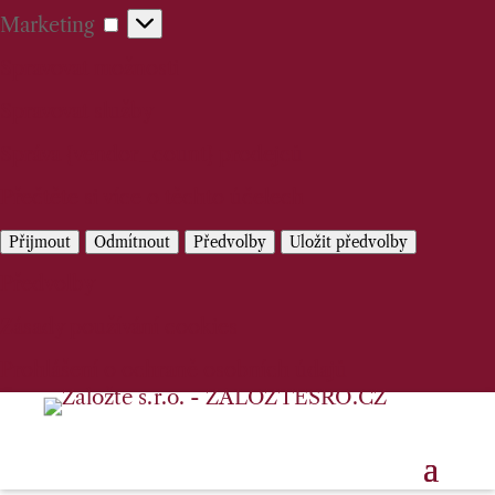
Marketing
Marketing
Spravovat možnosti
Spravovat služby
Správa {vendor_count} prodejců
Přečtěte si více o těchto účelech
Přijmout
Odmítnout
Předvolby
Uložit předvolby
Předvolby
Zásady používání cookies
Prohlášení o ochraně osobních údajů