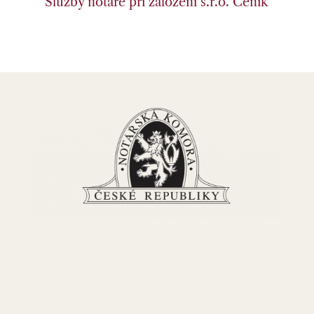
Služby notáře při založení s.r.o.
Ceník