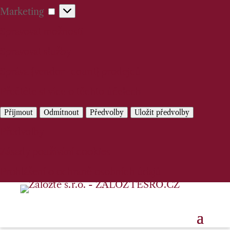
Marketing
Marketing
Spravovat možnosti
Spravovat služby
Správa {vendor_count} prodejců
Přečtěte si více o těchto účelech
Přijmout
Odmítnout
Předvolby
Uložit předvolby
Předvolby
Zásady používání cookies
Prohlášení o ochraně osobních údajů