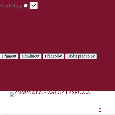
Marketing
Marketing
Spravovat možnosti
Spravovat služby
Správa {vendor_count} prodejců
Přečtěte si více o těchto účelech
Přijmout
Odmítnout
Předvolby
Uložit předvolby
Předvolby
Zásady používání cookies
Prohlášení o ochraně osobních údajů