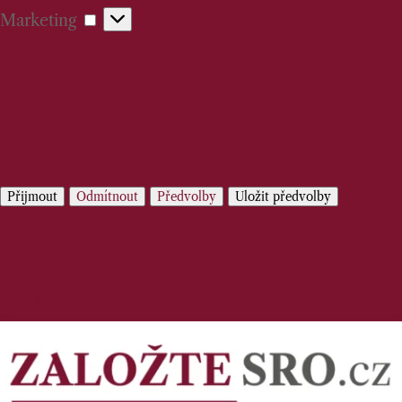
Marketing
Marketing
Spravovat možnosti
Spravovat služby
Správa {vendor_count} prodejců
Přečtěte si více o těchto účelech
Přijmout
Odmítnout
Předvolby
Uložit předvolby
Předvolby
Zásady používání cookies
Prohlášení o ochraně osobních údajů