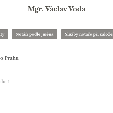
Mgr. Václav Voda
ity
Notáři podle jména
Služby notáře při založen
to Prahu
aha 1