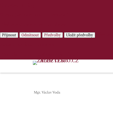
Spravovat služby
Správa {vendor_count} prodejců
Přečtěte si více o těchto účelech
Předvo
Přijmout
Odmítnout
Předvolby
Uložit předvolby
Zásady používání cookies
Prohlášení o ochraně osobních údajů
Mgr. Václav Voda