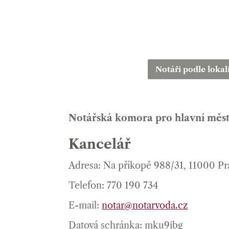
Notáři podle lokal
Notářská komora pro hlavní měs
Kancelář
Adresa: Na příkopě 988/31, 11000 Pr
Telefon: 770 190 734
E-mail:
notar@notarvoda.cz
Datová schránka: mku9ibg