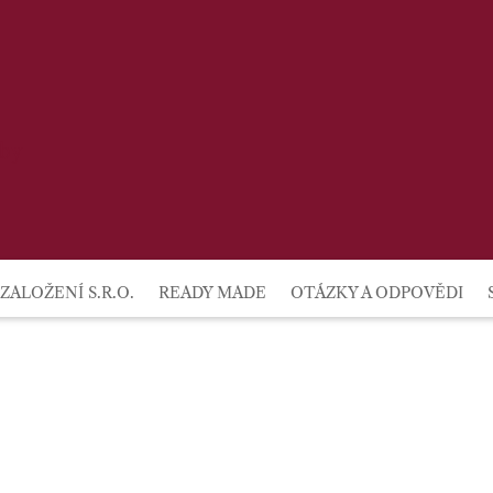
lby
ZALOŽENÍ S.R.O.
READY MADE
OTÁZKY A ODPOVĚDI