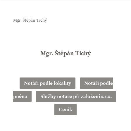
Mgr. Štěpán Tichý
Mgr. Štěpán Tichý
Notáři podle lokality
Notáři podle
jména
Služby notáře při založení s.r.o.
Ceník