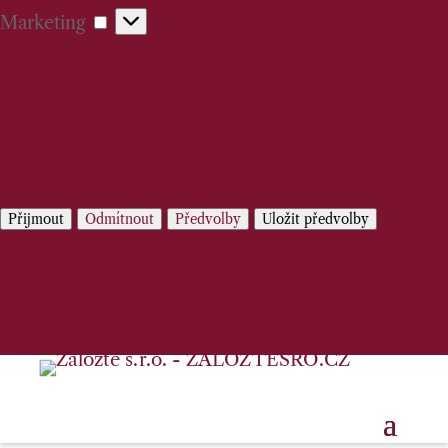
Marketing
Marketing
Spravovat možnosti
Spravovat služby
Správa {vendor_count} prodejců
Přečtěte si více o těchto účelech
Přijmout
Odmítnout
Předvolby
Uložit předvolby
Předvolby
Zásady používání cookies
Prohlášení o ochraně osobních údajů