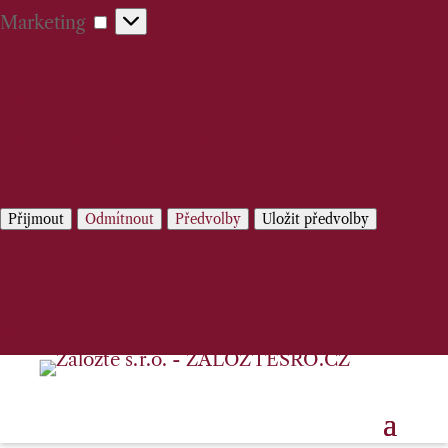
Marketing
Marketing
Spravovat možnosti
Spravovat služby
Správa {vendor_count} prodejců
Přečtěte si více o těchto účelech
Přijmout
Odmítnout
Předvolby
Uložit předvolby
Předvolby
Zásady používání cookies
Prohlášení o ochraně osobních údajů