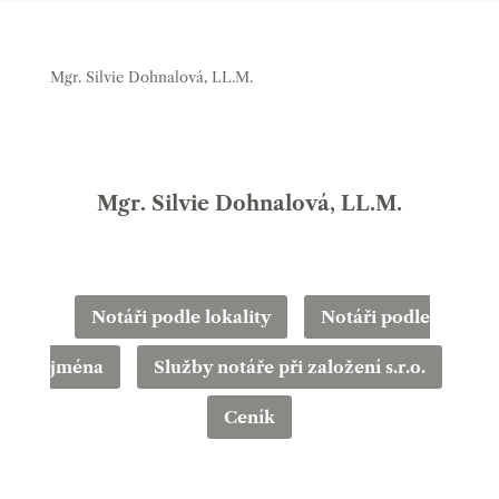
Mgr. Silvie Dohnalová, LL.M.
Mgr. Silvie Dohnalová, LL.M.
Notáři podle lokality
Notáři podle
jména
Služby notáře při založení s.r.o.
Ceník