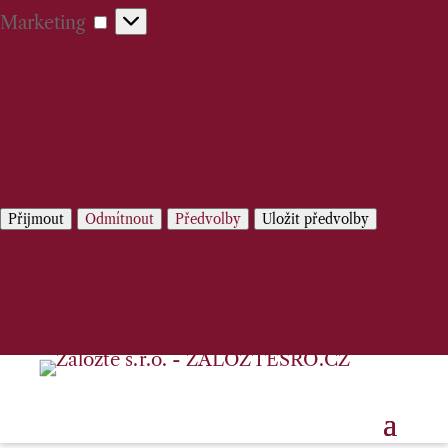
Marketing
Marketing
Spravovat možnosti
Spravovat služby
Správa {vendor_count} prodejců
Přečtěte si více o těchto účelech
Přijmout
Odmítnout
Předvolby
Uložit předvolby
Předvolby
Zásady používání cookies
Prohlášení o ochraně osobních údajů