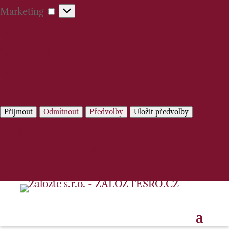
Marketing
Marketing
Spravovat možnosti
Spravovat služby
Správa {vendor_count} prodejců
Přečtěte si více o těchto účelech
Přijmout
Odmítnout
Předvolby
Uložit předvolby
Předvolby
Zásady používání cookies
Prohlášení o ochraně osobních údajů