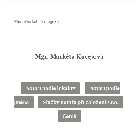
Mgr. Markéta Kucejová
Mgr. Markéta Kucejová
Notáři podle lokality
Notáři podle
jména
Služby notáře při založení s.r.o.
Ceník