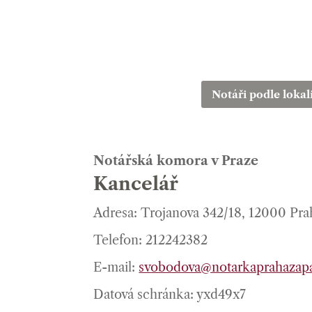
Notáři podle lokal
Notářská komora v Praze
Kancelář
Adresa: Trojanova 342/18, 12000 Pra
Telefon: 212242382
E-mail:
svobodova@notarkaprahazap
Datová schránka: yxd49x7