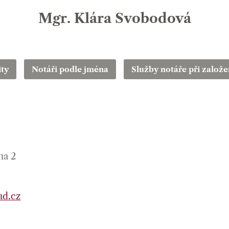
Mgr. Klára Svobodová
ity
Notáři podle jména
Služby notáře při založen
ha 2
ad.cz