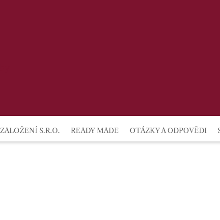
lby
ZALOŽENÍ S.R.O.
READY MADE
OTÁZKY A ODPOVĚDI