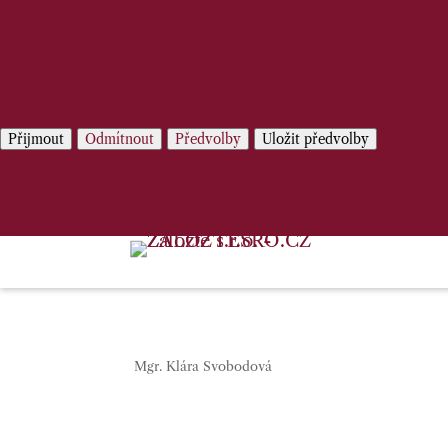
Spravovat služby
Správa {vendor_count} prodejců
Přečtěte si více o těchto účelech
Předvo
Přijmout
Odmítnout
Předvolby
Uložit předvolby
Zásady používání cookies
Prohlášení o ochraně osobních údajů
Mgr. Klára Svobodová