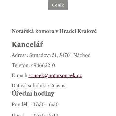
Ceník
Notářská komora v Hradci Králové
Kancelář
Adresa: Strnadova 51, 54701 Náchod
Telefon: 494662210
E-mail:
soucek@notarsoucek.cz
Datová schránka: 2uavnsr
Úřední hodiny
Pondělí
07:30-16:30
Úterý
07:30-15:30