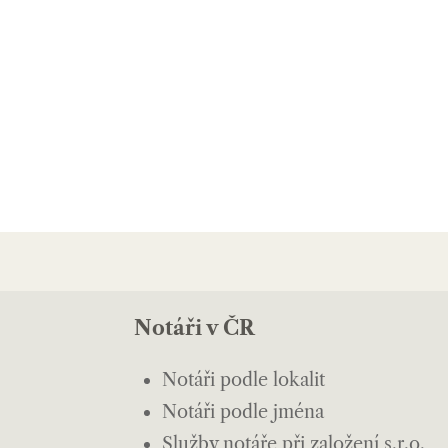
Notáři v ČR
Notáři podle lokalit
Notáři podle jména
Služby notáře při založení s.r.o.