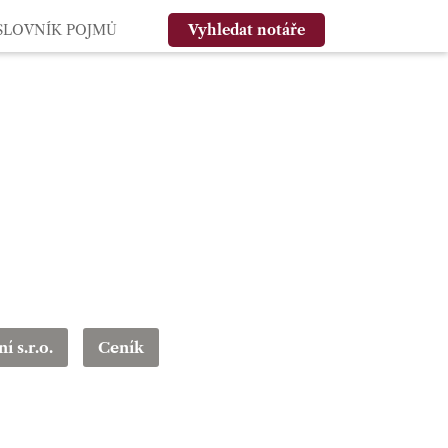
SLOVNÍK POJMŮ
Vyhledat notáře
í s.r.o.
Ceník