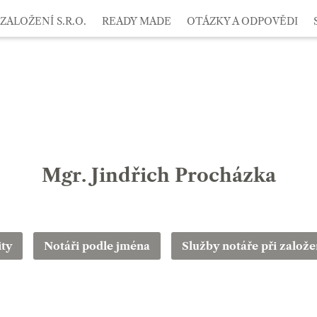
ZALOŽENÍ S.R.O.
READY MADE
OTÁZKY A ODPOVĚDI
Mgr. Jindřich Procházka
ity
Notáři podle jména
Služby notáře při založen