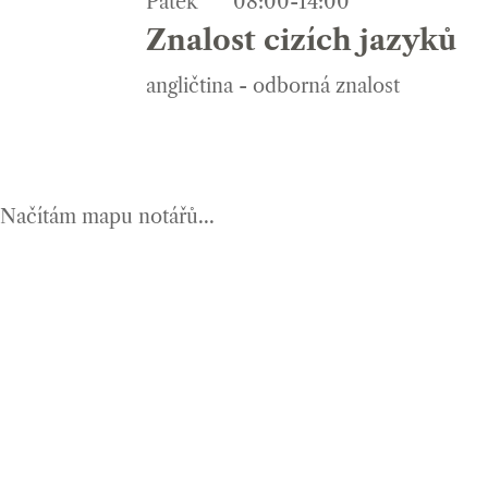
Pátek
08:00-14:00
Znalost cizích jazyků
angličtina - odborná znalost
Načítám mapu notářů...