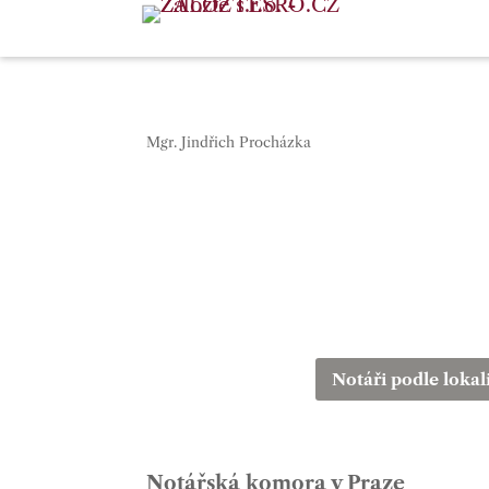
Mgr. Jindřich Procházka
Notáři podle lokal
Notářská komora v Praze