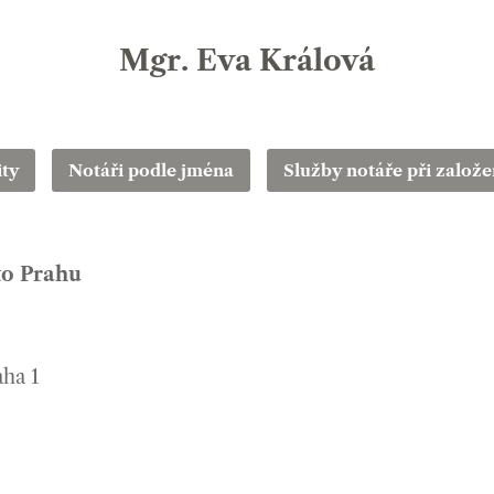
Mgr. Eva Králová
ity
Notáři podle jména
Služby notáře při založen
to Prahu
aha 1