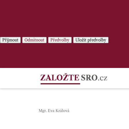
Spravovat služby
Správa {vendor_count} prodejců
Přečtěte si více o těchto účelech
Předvo
Přijmout
Odmítnout
Předvolby
Uložit předvolby
Zásady používání cookies
Prohlášení o ochraně osobních údajů
Mgr. Eva Králová