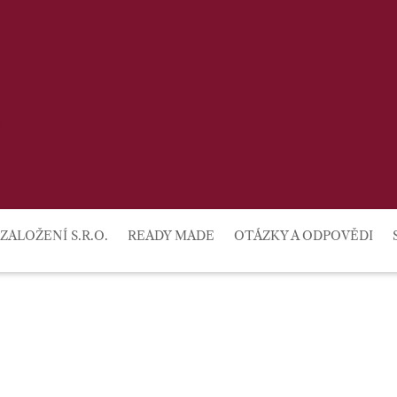
lby
ZALOŽENÍ S.R.O.
READY MADE
OTÁZKY A ODPOVĚDI