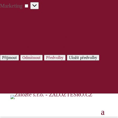
Marketing
Marketing
Spravovat možnosti
Spravovat služby
Správa {vendor_count} prodejců
Přečtěte si více o těchto účelech
Přijmout
Odmítnout
Předvolby
Uložit předvolby
Předvolby
Zásady používání cookies
Prohlášení o ochraně osobních údajů