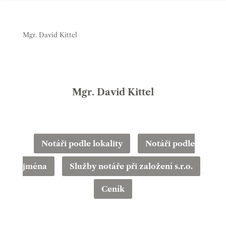
Mgr. David Kittel
Mgr. David Kittel
Notáři podle lokality
Notáři podle
jména
Služby notáře při založení s.r.o.
Ceník