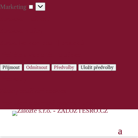
Marketing
Marketing
Spravovat možnosti
Spravovat služby
Správa {vendor_count} prodejců
Přečtěte si více o těchto účelech
Přijmout
Odmítnout
Předvolby
Uložit předvolby
Předvolby
Zásady používání cookies
Prohlášení o ochraně osobních údajů