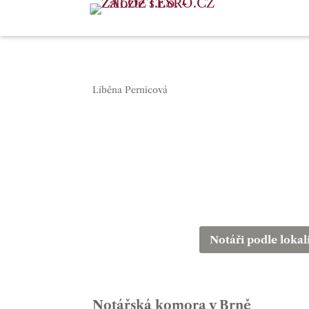
Liběna Pernicová
Notáři podle lokal
Notářská komora v Brně