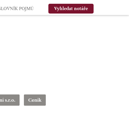
SLOVNÍK POJMŮ
Vyhledat notáře
í s.r.o.
Ceník