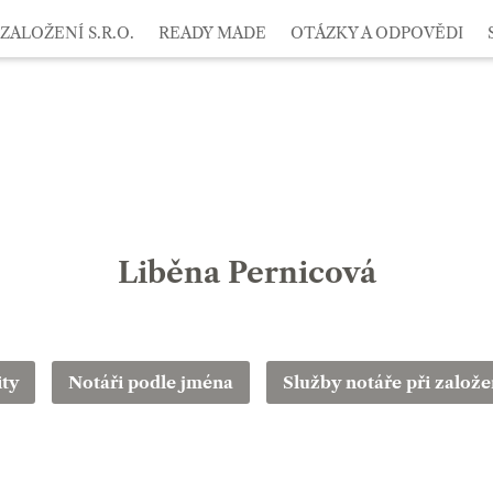
ZALOŽENÍ S.R.O.
READY MADE
OTÁZKY A ODPOVĚDI
Liběna Pernicová
ity
Notáři podle jména
Služby notáře při založen