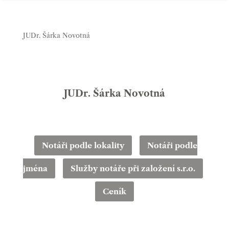
JUDr. Šárka Novotná
JUDr. Šárka Novotná
Notáři podle lokality
Notáři podle
jména
Služby notáře při založení s.r.o.
Ceník