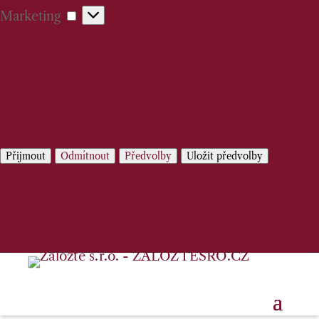
Marketing
Marketing
Spravovat možnosti
Spravovat služby
Správa {vendor_count} prodejců
Přečtěte si více o těchto účelech
Přijmout
Odmítnout
Předvolby
Uložit předvolby
Předvolby
Zásady používání cookies
Prohlášení o ochraně osobních údajů