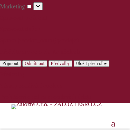
Marketing
Marketing
Spravovat možnosti
Spravovat služby
Správa {vendor_count} prodejců
Přečtěte si více o těchto účelech
Přijmout
Odmítnout
Předvolby
Uložit předvolby
Předvolby
Zásady používání cookies
Prohlášení o ochraně osobních údajů