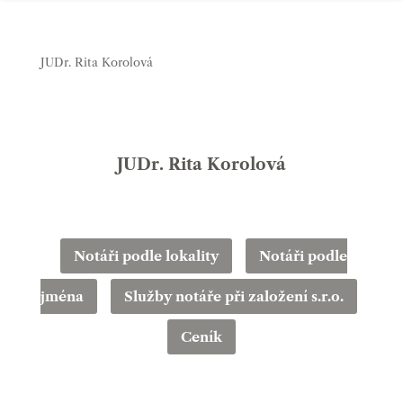
JUDr. Rita Korolová
JUDr. Rita Korolová
Notáři podle lokality
Notáři podle
jména
Služby notáře při založení s.r.o.
Ceník